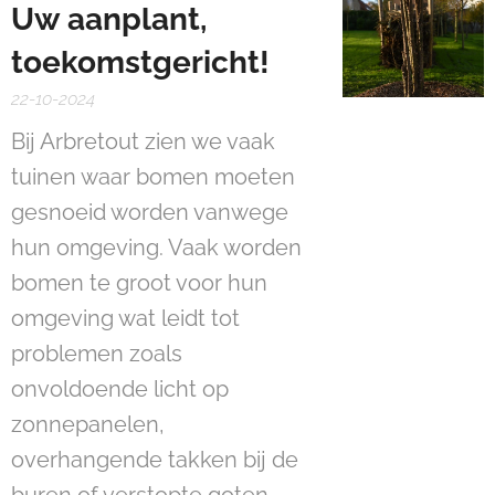
Uw aanplant,
toekomstgericht!
22-10-2024
Bij Arbretout zien we vaak
tuinen waar bomen moeten
gesnoeid worden vanwege
hun omgeving. Vaak worden
bomen te groot voor hun
omgeving wat leidt tot
problemen zoals
onvoldoende licht op
zonnepanelen,
overhangende takken bij de